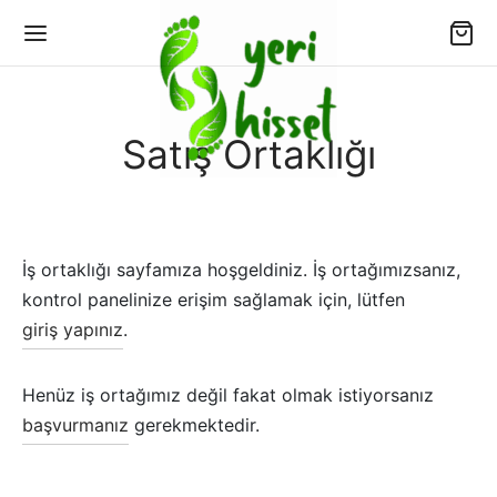
Satış Ortaklığı
Geri
Geri
İş ortaklığı sayfamıza hoşgeldiniz. İş ortağımızsanız,
IPAS
EFOOT TOPLULUĞU
kontrol panelinize erişim sağlamak için, lütfen
giriş yapınız
.
pas Modelleri
foot (Yalınayak) Ayakkabı Rehberi:
mekanik Temeller ve Sağlıklı Adımlar
Henüz iş ortağımız değil fakat olmak istiyorsanız
pas Markası Hakkında
başvurmanız
gerekmektedir.
foot Blog
pas Sıkça Sorulan Sorular
foot Topluluğu