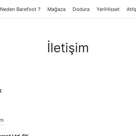
Neden Barefoot ?
Mağaza
Dodura
YeriHisset
Atti
İletişim
z
om
ret Ltd. Şti.