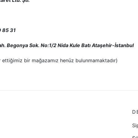
0 85 31
ah. Begonya Sok. No:1/2 Nida Kule Batı Ataşehir-İstanbul
ir ettiğimiz bir mağazamız henüz bulunmamaktadır)
D
Si
Sı