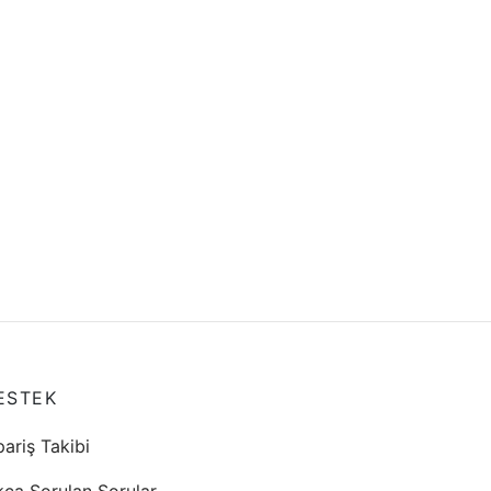
ESTEK
pariş Takibi
kça Sorulan Sorular