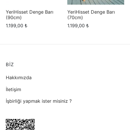
pas Instagram
YeriHisset Denge Barı
YeriHisset Denge Barı
rliği yapmak ister misiniz ?
(90cm)
(70cm)
pas Ölçü Rehberi
1.199,00
₺
1.199,00
₺
pas Bakım Rehberi
rliği yapmak ister misiniz ?
pas Blog
BİZ
Hakkımızda
İletişim
İşbirliği yapmak ister misiniz ?