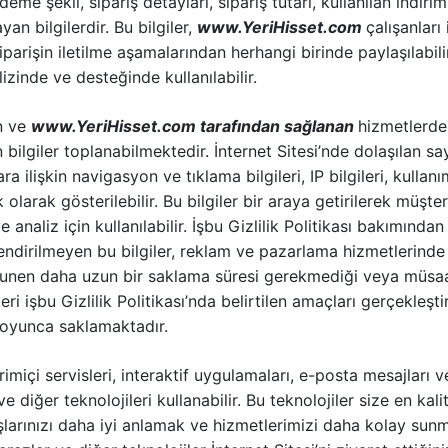
i ödeme şekli, sipariş detayları, sipariş tutarı, kullanılan indiri
ayan bilgilerdir. Bu bilgiler,
www.YeriHisset.com
çalışanları 
iparişin iletilme aşamalarından herhangi birinde paylaşılabili
lizinde ve desteğinde kullanılabilir.
en ve
www.YeriHisset.com
tarafından sağlanan
hizmetlerde
in bilgiler toplanabilmektedir. İnternet Sitesi’nde dolaşılan sa
a ilişkin navigasyon ve tıklama bilgileri, IP bilgileri, kullan
 olarak gösterilebilir. Bu bilgiler bir araya getirilerek müşte
 analiz için kullanılabilir. İşbu Gizlilik Politikası bakımında
endirilmeyen bu bilgiler, reklam ve pazarlama hizmetlerinde 
anunen daha uzun bir saklama süresi gerekmediği veya müsa
ileri işbu Gizlilik Politikası’nda belirtilen amaçları gerçekleş
boyunca saklamaktadır.
vrimiçi servisleri, interaktif uygulamaları, e-posta mesajları v
e diğer teknolojileri kullanabilir. Bu teknolojiler size en kali
larınızı daha iyi anlamak ve hizmetlerimizi daha kolay sun