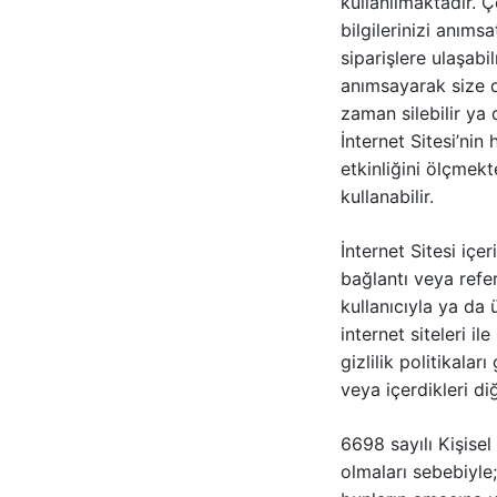
kullanılmaktadır. Ç
bilgilerinizi anım
siparişlere ulaşabi
anımsayarak size d
zaman silebilir ya 
İnternet Sitesi’nin
etkinliğini ölçmekt
kullanabilir.
İnternet Sitesi içe
bağlantı veya refer
kullanıcıyla ya da ü
internet siteleri il
gizlilik politikaları
veya içerdikleri di
6698 sayılı Kişisel
olmaları sebebiyle; k