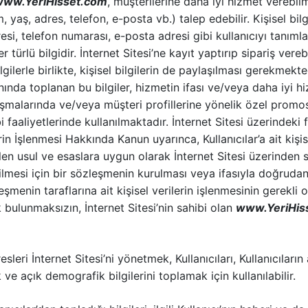
www.YeriHisset.com
, müşterilerine daha iyi hizmet verebi
im, yaş, adres, telefon, e-posta vb.) talep edebilir. Kişisel bilgi
esi, telefon numarası, e-posta adresi gibi kullanıcıyı tanıml
 türlü bilgidir. İnternet Sitesi’ne kayıt yaptırıp sipariş vere
lgilerle birlikte, kişisel bilgilerin de paylaşılması gerekmekte
anında toplanan bu bilgiler, hizmetin ifası ve/veya daha iyi 
şmalarında ve/veya müşteri profillerine yönelik özel promo
bi faaliyetlerinde kullanılmaktadır. İnternet Sitesi üzerindeki
erin İşlenmesi Hakkında Kanun uyarınca, Kullanıcılar’a ait kişise
n usul ve esaslara uygun olarak İnternet Sitesi üzerinden 
ilmesi için bir sözleşmenin kurulması veya ifasıyla doğrudan 
şmenin taraflarına ait kişisel verilerin işlenmesinin gerekli
 bulunmaksızın, İnternet Sitesi’nin sahibi olan
www.YeriHis
resleri İnternet Sitesi’ni yönetmek, Kullanıcıları, Kullanıcıların 
 ve açık demografik bilgilerini toplamak için kullanılabilir.