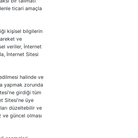
 aksi bir talimatı
denle ticari amaçla
ği kişisel bilgilerin
 hareket ve
el veriler, İnternet
, İnternet Sitesi
 edilmesi halinde ve
ama yapmak zorunda
esi’ne girdiği tüm
t Sitesi’ne üye
ları düzeltebilir ve
iz ve güncel olması