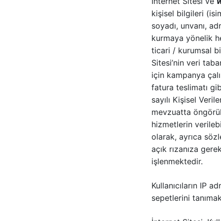
İnternet Sitesi ve
kişisel bilgileri (is
soyadı, unvanı, adr
kurmaya yönelik her
ticari / kurumsal bi
Sitesi’nin veri tab
için kampanya çalı
fatura teslimatı gi
sayılı Kişisel Veril
mevzuatta öngörüle
hizmetlerin verileb
olarak, ayrıca sözle
açık rızanıza gerek
işlenmektedir.
Kullanıcıların IP ad
sepetlerini tanımak