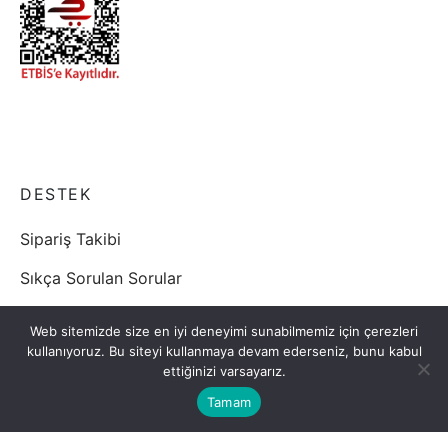
DESTEK
Sipariş Takibi
Sıkça Sorulan Sorular
Mesafeli satış sözleşmesi
Web sitemizde size en iyi deneyimi sunabilmemiz için çerezleri
kullanıyoruz. Bu siteyi kullanmaya devam ederseniz, bunu kabul
Gizlilik/Kişisel Verilerin Korunması Politikası
ettiğinizi varsayarız.
Teslimat ve iade şartları
Tamam