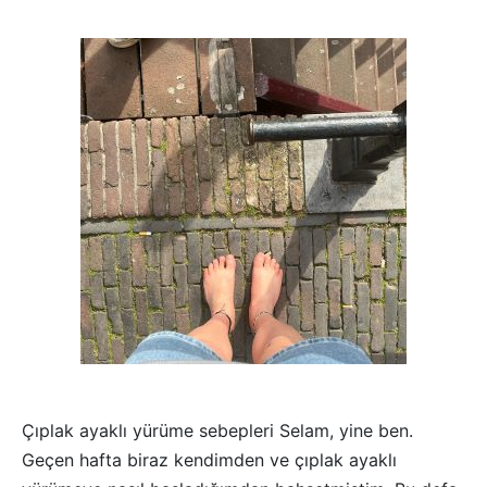
pas Instagram
rliği yapmak ister misiniz ?
pas Ölçü Rehberi
pas Bakım Rehberi
rliği yapmak ister misiniz ?
pas Blog
Çıplak ayaklı yürüme sebepleri Selam, yine ben.
Geçen hafta biraz kendimden ve çıplak ayaklı