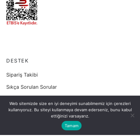
DESTEK
Sipariş Takibi
Sıkça Sorulan Sorular
Mesafeli satış sözleşmesi
Web sitemizde size en iyi deneyimi sunabilmemiz için çerezleri
kullanıyoruz. Bu siteyi kullanmaya devam ederseniz, bunu kabul
Gizlilik/Kişisel Verilerin Korunması Politikası
ettiğinizi varsayarız.
Teslimat ve iade şartları
Tamam