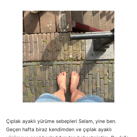
pas Instagram
rliği yapmak ister misiniz ?
pas Ölçü Rehberi
pas Bakım Rehberi
rliği yapmak ister misiniz ?
pas Blog
Çıplak ayaklı yürüme sebepleri Selam, yine ben.
Geçen hafta biraz kendimden ve çıplak ayaklı