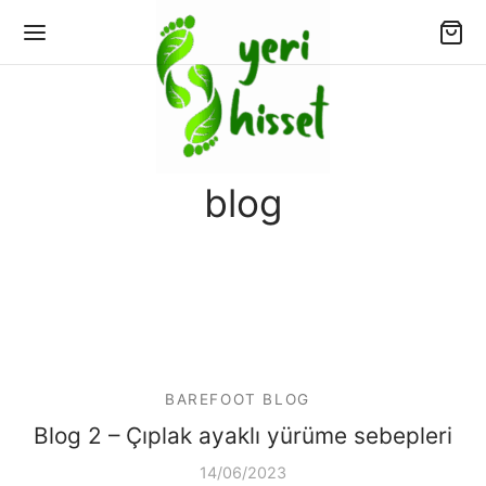
blog
Geri
Geri
IPAS
EFOOT TOPLULUĞU
pas Modelleri
foot (Yalınayak) Ayakkabı Rehberi:
mekanik Temeller ve Sağlıklı Adımlar
pas Markası Hakkında
BAREFOOT BLOG
foot Blog
Blog 2 – Çıplak ayaklı yürüme sebepleri
pas Sıkça Sorulan Sorular
14/06/2023
foot Topluluğu