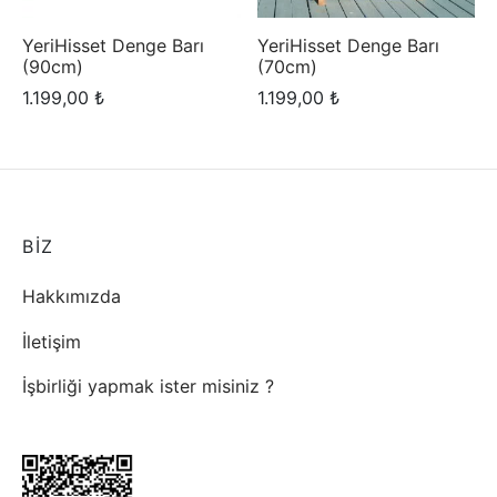
pas Instagram
YeriHisset Denge Barı
YeriHisset Denge Barı
rliği yapmak ister misiniz ?
(90cm)
(70cm)
pas Ölçü Rehberi
1.199,00
₺
1.199,00
₺
pas Bakım Rehberi
rliği yapmak ister misiniz ?
pas Blog
BİZ
Hakkımızda
İletişim
İşbirliği yapmak ister misiniz ?