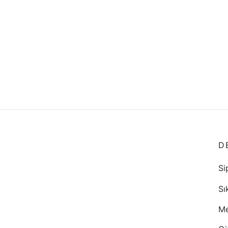
D
Si
Sı
Me