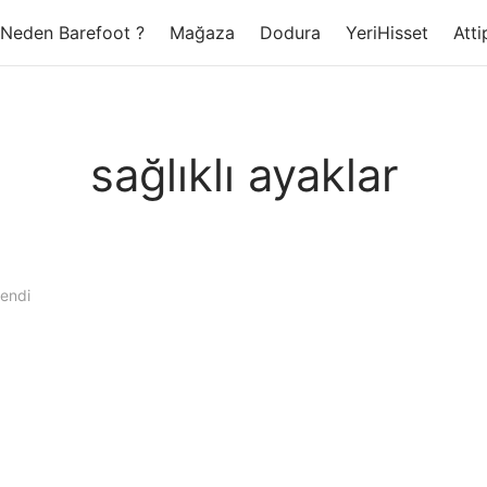
Neden Barefoot ?
Mağaza
Dodura
YeriHisset
Atti
sağlıklı ayaklar
lendi