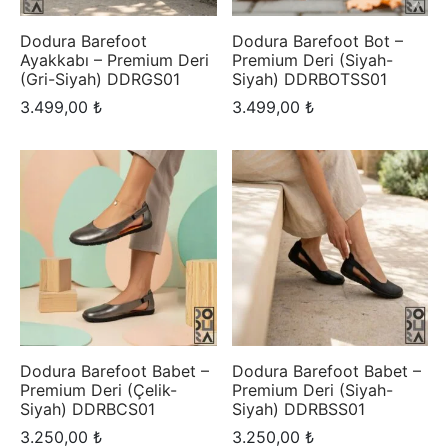
pas Instagram
Dodura Barefoot
Dodura Barefoot Bot –
rliği yapmak ister misiniz ?
Ayakkabı – Premium Deri
Premium Deri (Siyah-
pas Ölçü Rehberi
(Gri-Siyah) DDRGS01
Siyah) DDRBOTSS01
3.499,00
₺
3.499,00
₺
pas Bakım Rehberi
rliği yapmak ister misiniz ?
pas Blog
Dodura Barefoot Babet –
Dodura Barefoot Babet –
Premium Deri (Çelik-
Premium Deri (Siyah-
Siyah) DDRBCS01
Siyah) DDRBSS01
3.250,00
₺
3.250,00
₺