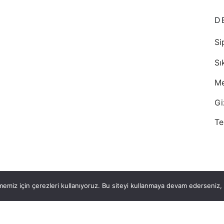
D
Si
Sı
Me
Gi
Te
emiz için çerezleri kullanıyoruz. Bu siteyi kullanmaya devam ederseniz, b