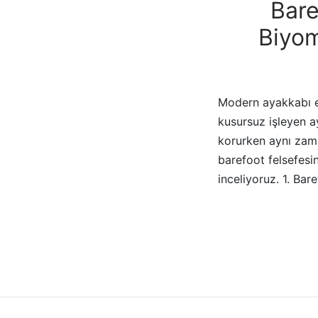
Bare
Biyom
Modern ayakkabı end
kusursuz işleyen a
korurken aynı zama
barefoot felsefesin
inceliyoruz. 1. Ba