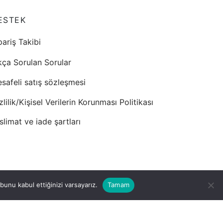
ESTEK
pariş Takibi
kça Sorulan Sorular
safeli satış sözleşmesi
zlilik/Kişisel Verilerin Korunması Politikası
slimat ve iade şartları
unu kabul ettiğinizi varsayarız.
Tamam