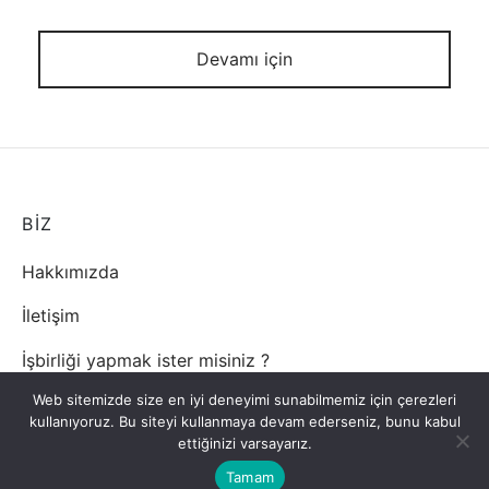
Devamı için
BİZ
Hakkımızda
İletişim
İşbirliği yapmak ister misiniz ?
Web sitemizde size en iyi deneyimi sunabilmemiz için çerezleri
kullanıyoruz. Bu siteyi kullanmaya devam ederseniz, bunu kabul
ettiğinizi varsayarız.
Tamam