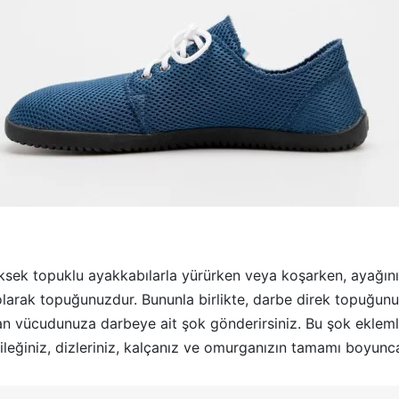
üksek topuklu ayakkabılarla yürürken veya koşarken, ayağını
larak topuğunuzdur. Bununla birlikte, darbe direk topuğunuz
n vücudunuza darbeye ait şok gönderirsiniz. Bu şok ekleml
ileğiniz, dizleriniz, kalçanız ve omurganızın tamamı boyunca 