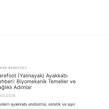
DEN BAREFOOT
arefoot (Yalınayak) Ayakkabı
ehberi: Biyomekanik Temeller ve
ğlıklı Adımlar
/02/2026
dern ayakkabı endüstrisi, estetik ve aşırı