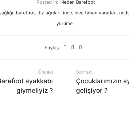
Posted in:
Neden Barefoot
sağlığı
,
barefoot
,
diz ağrıları
,
ince
,
ince taban yararları
,
ned
yürüme
Paylaş
Önceki
Sonraki
arefoot ayakkabı
Çocuklarımızın ay
giymeliyiz ?
gelişiyor ?