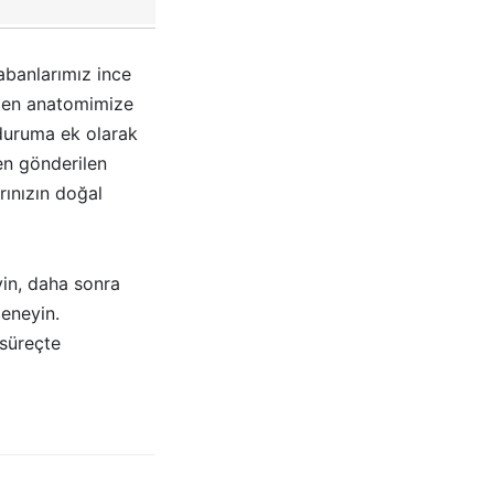
abanlarımız ince
zden anatomimize
 duruma ek olarak
den gönderilen
rınızın doğal
in, daha sonra
deneyin.
süreçte