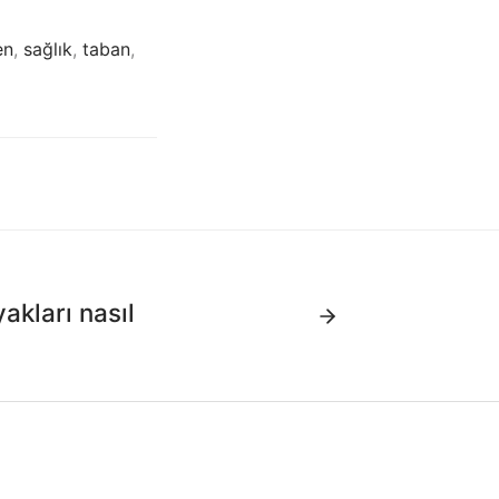
en
,
sağlık
,
taban
,
akları nasıl