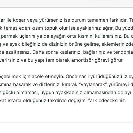
ar ile koşar veya yürürseniz ise durum tamamen farklıdır. T
k temas eden kısım topuk olur ise ayaklarınız ağrır. Bu yü
parmak uçlarını ya da ayağın orta kısmını kullanırsınız. Bu
ş ve ayak bileğiniz de dizinizin önüne gelirse, eklemleriniz
a azaltırsınız. Daha sonra kaslarınız, bağlarınız ve tendonla
verirsiniz ve bu yapı tam olarak amortisör görevi görür.
çebilmek için acele etmeyin. Önce nasıl yürüdüğünüzü izley
ısmına basarak ve dizlerinizi kırarak “yaylanarak” yürümeyi 
üz güçlü olmaması, uygun ayakkabınız olmamasından dolayı 
akat ısrarcı olduğunuz takdirde değişimi fark edeceksiniz.