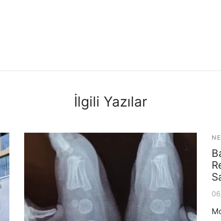
İlgili Yazılar
NE
B
R
Sa
06
Mo