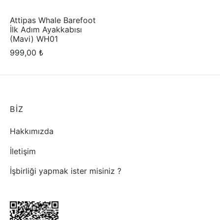
pas Instagram
Attipas Whale Barefoot
rliği yapmak ister misiniz ?
İlk Adım Ayakkabısı
pas Ölçü Rehberi
(Mavi) WH01
999,00
₺
pas Bakım Rehberi
rliği yapmak ister misiniz ?
pas Blog
BİZ
Hakkımızda
İletişim
İşbirliği yapmak ister misiniz ?