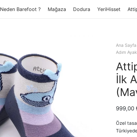
Neden Barefoot ?
Mağaza
Dodura
YeriHisset
Atti
Ana Sayfa
Adım Ayak
Att
İlk 
(Ma
999,00
Özel tasa
Türkiyede