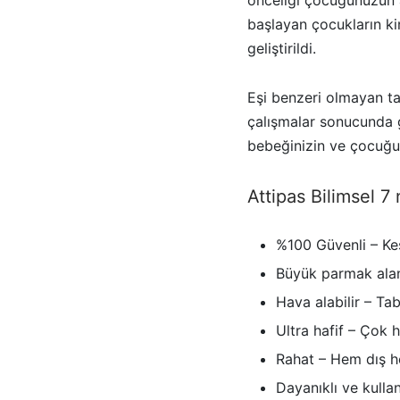
başlayan çocukların ki
geliştirildi.
Eşi benzeri olmayan t
çalışmalar sonucunda ge
bebeğinizin ve çocuğun
Attipas Bilimsel 7
%100 Güvenli – Ke
Büyük parmak alanı
Hava alabilir – Ta
Ultra hafif – Çok 
Rahat – Hem dış h
Dayanıklı ve kullan