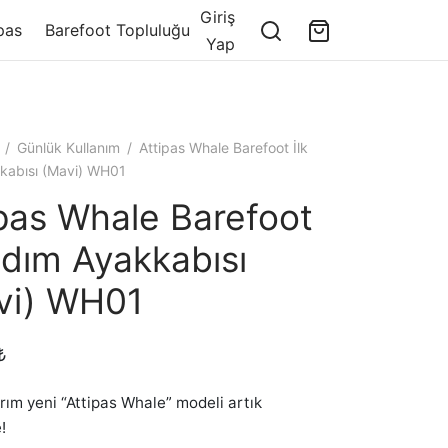
Giriş
pas
Barefoot Topluluğu
Yap
/
Günlük Kullanım
/
Attipas Whale Barefoot İlk
kabısı (Mavi) WH01
ipas Whale Barefoot
Adım Ayakkabısı
vi) WH01
₺
rım yeni “Attipas Whale” modeli artık
!