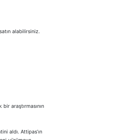
ın alabilirsiniz.
k bir araştırmasının
ni aldı. Attipas’ın
 yeni yürümeye