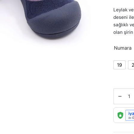
Leylak ve
deseni il
sağlıklı 
olan şiri
Numara
19