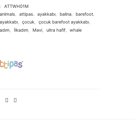
u:
ATTWH01M
animals
,
attipas
,
ayakkabı
,
balina
,
barefoot
,
 ayakkabı
,
çocuk
,
çocuk barefoot ayakkabı
,
k adım
,
İlkadım
,
Mavi
,
ultra hafif
,
whale