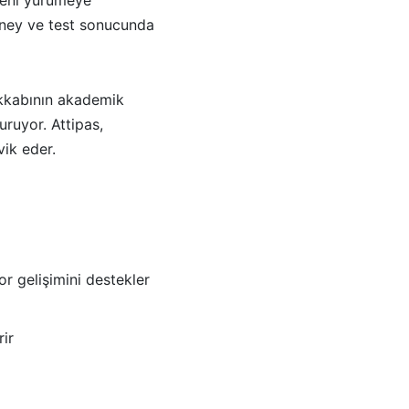
eney ve test sonucunda
akkabının akademik
uruyor. Attipas,
vik eder.
r gelişimini destekler
rir