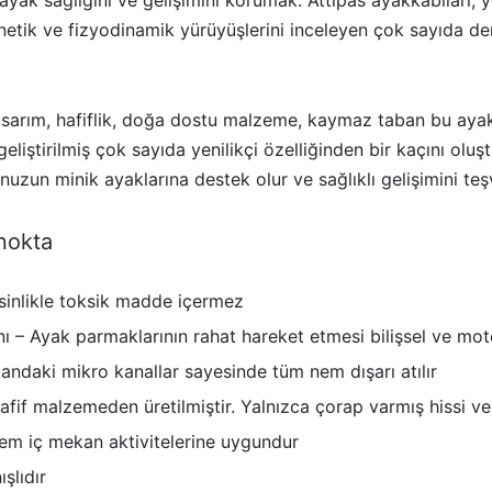
netik ve fizyodinamik yürüyüşlerini inceleyen çok sayıda d
asarım, hafiflik, doğa dostu malzeme, kaymaz taban bu ay
liştirilmiş çok sayıda yenilikçi özelliğinden bir kaçını oluşt
uzun minik ayaklarına destek olur ve sağlıklı gelişimini teş
 nokta
sinlikle toksik madde içermez
 – Ayak parmaklarının rahat hareket etmesi bilişsel ve moto
bandaki mikro kanallar sayesinde tüm nem dışarı atılır
hafif malzemeden üretilmiştir. Yalnızca çorap varmış hissi ve
em iç mekan aktivitelerine uygundur
ışlıdır