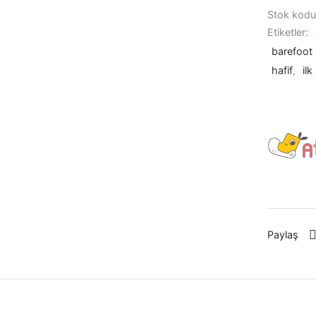
Stok kod
Etiketler:
barefoot
hafif
,
il
Paylaş