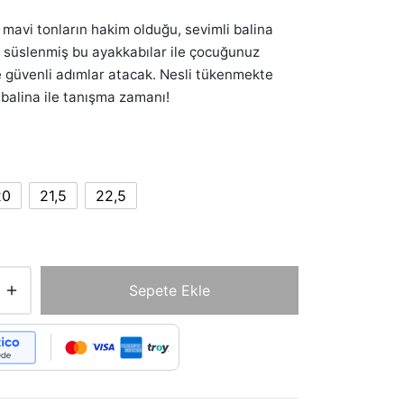
 mavi tonların hakim olduğu, sevimli balina
e süslenmiş bu ayakkabılar ile çocuğunuz
ve güvenli adımlar atacak. Nesli tükenmekte
n balina ile tanışma zamanı!
20
21,5
22,5
Sepete Ekle