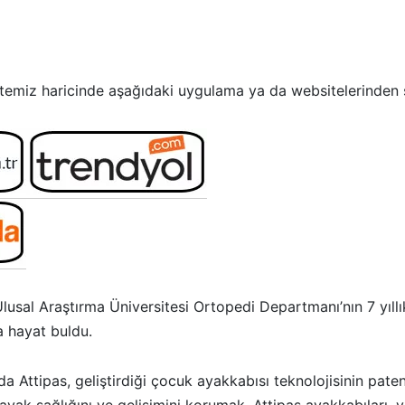
temiz haricinde aşağıdaki uygulama ya da websitelerinden sat
lusal Araştırma Üniversitesi Ortopedi Departmanı’nın 7 yıllı
a hayat buldu.
 Attipas, geliştirdiği çocuk ayakkabısı teknolojisinin patenti
yak sağlığını ve gelişimini korumak. Attipas ayakkabıları,