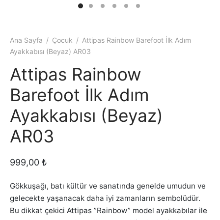
pas Instagram
rliği yapmak ister misiniz ?
pas Ölçü Rehberi
Ana Sayfa
/
Çocuk
/
Attipas Rainbow Barefoot İlk Adım
Ayakkabısı (Beyaz) AR03
pas Bakım Rehberi
Attipas Rainbow
rliği yapmak ister misiniz ?
Barefoot İlk Adım
pas Blog
Ayakkabısı (Beyaz)
AR03
999,00
₺
Gökkuşağı, batı kültür ve sanatında genelde umudun ve
gelecekte yaşanacak daha iyi zamanların sembolüdür.
Bu dikkat çekici Attipas ”Rainbow” model ayakkabılar ile