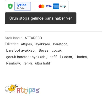
Ürün stoğa gelince bana haber ver
Stok kodu:
ATTAR03B
Etiketler:
attipas
,
ayakkabı
,
barefoot
,
barefoot ayakkabı
,
Beyaz
,
çocuk
,
çocuk barefoot ayakkabı
,
hafif
,
ilk adım
,
İlkadım
,
Rainbow
,
renkli
,
ultra hafif